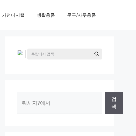
가전디지털
생활용품
문구/사무용품
검
검
색
색