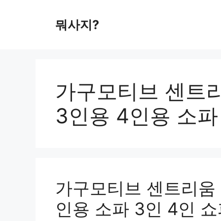
컨
텐
뭐사지?
츠
로
건
너
뛰
가구모티브 센트리
기
3인용 4인용 소파
가구모티브 센트리움 
인용 소파 3인 4인 