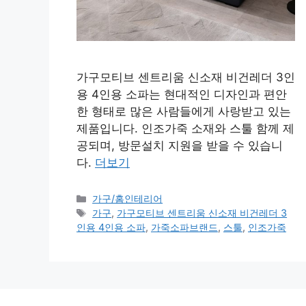
가구모티브 센트리움 신소재 비건레더 3인
용 4인용 소파는 현대적인 디자인과 편안
한 형태로 많은 사람들에게 사랑받고 있는
제품입니다. 인조가죽 소재와 스툴 함께 제
공되며, 방문설치 지원을 받을 수 있습니
다.
더보기
카
가구/홈인테리어
테
태
가구
,
가구모티브 센트리움 신소재 비건레더 3
고
그
인용 4인용 소파
,
가죽소파브랜드
,
스툴
,
인조가죽
리