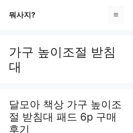
컨
텐
뭐사지?
메
츠
로
뉴
건
너
가구 높이조절 받침
뛰
기
대
달모아 책상 가구 높이조
절 받침대 패드 6p 구매
후기