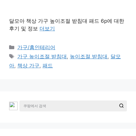
달모아 책상 가구 높이조절 받침대 패드 6p에 대한
후기 및 정보
더보기
카
가구/홈인테리어
테
태
가구 높이조절 받침대
,
높이조절 받침대
,
달모
고
그
아
,
책상 가구
,
패드
리