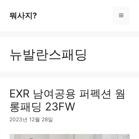
컨
텐
뭐사지?
메
츠
로
뉴
건
너
뉴발란스패딩
뛰
기
EXR 남여공용 퍼펙션 웜
롱패딩 23FW
2023년 12월 28일