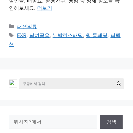
할인율, 배송료, 총평가수, 평점 등 상세 정보를 확
인해보세요.
더보기
카
패션의류
테
태
EXR
,
남여공용
,
뉴발란스패딩
,
웜 롱패딩
,
퍼펙
고
그
션
리
검
검색
색