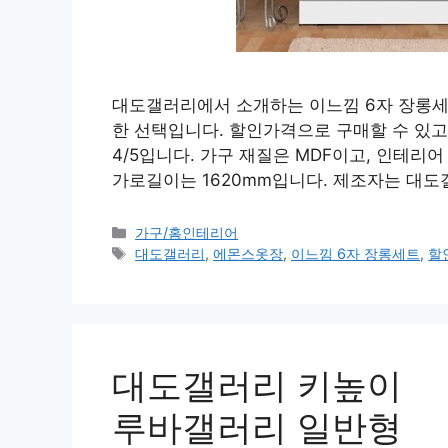
대도갤러리에서 소개하는 이느낌 6자 장롱세
한 선택입니다. 할인가격으로 구매할 수 있고
4/5입니다. 가구 재질은 MDF이고, 인테리
가로길이는 1620mm입니다. 제조자는 대
카
가구/홈인테리어
테
태
대도갤러리
,
에몬스옷장
,
이느낌 6자 장롱세트
,
할
고
그
리
대도갤러리 키높이
루바갤러리 일반형