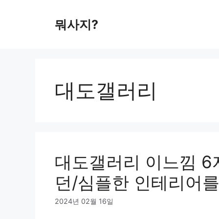
컨
텐
뭐사지?
츠
로
건
너
뛰
대도갤러리
기
대도갤러리 이느낌 6자
던/심플한 인테리어를
2024년 02월 16일