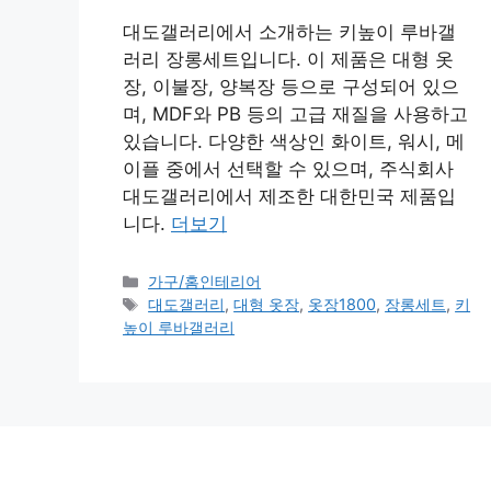
대도갤러리에서 소개하는 키높이 루바갤
러리 장롱세트입니다. 이 제품은 대형 옷
장, 이불장, 양복장 등으로 구성되어 있으
며, MDF와 PB 등의 고급 재질을 사용하고
있습니다. 다양한 색상인 화이트, 워시, 메
이플 중에서 선택할 수 있으며, 주식회사
대도갤러리에서 제조한 대한민국 제품입
니다.
더보기
카
가구/홈인테리어
테
태
대도갤러리
,
대형 옷장
,
옷장1800
,
장롱세트
,
키
고
그
높이 루바갤러리
리