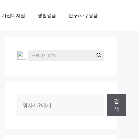
가전디지털
생활용품
문구/사무용품
검
검
색
색