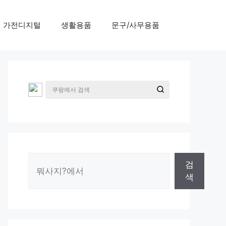
가전디지털
생활용품
문구/사무용품
검
검
색
색