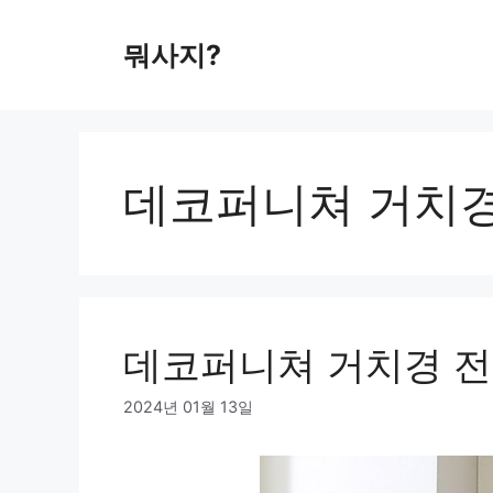
컨
텐
뭐사지?
츠
로
건
너
뛰
데코퍼니쳐 거치
기
데코퍼니쳐 거치경 전신거
2024년 01월 13일