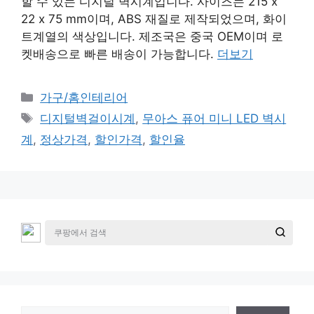
할 수 있는 디지털 벽시계입니다. 사이즈는 215 x
22 x 75 mm이며, ABS 재질로 제작되었으며, 화이
트계열의 색상입니다. 제조국은 중국 OEM이며 로
켓배송으로 빠른 배송이 가능합니다.
더보기
카
가구/홈인테리어
테
태
디지털벽걸이시계
,
무아스 퓨어 미니 LED 벽시
고
그
계
,
정상가격
,
할인가격
,
할인율
리
검