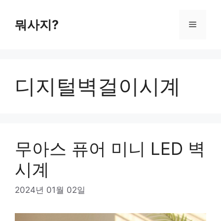
컨
텐
뭐사지?
메
츠
로
뉴
건
너
디지털벽걸이시계
뛰
기
무아스 퓨어 미니 LED 벽
시계
2024년 01월 02일