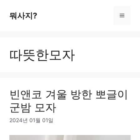
컨
텐
뭐사지?
메
츠
로
뉴
건
너
따뜻한모자
뛰
기
빈앤코 겨울 방한 뽀글이
군밤 모자
2024년 01월 01일