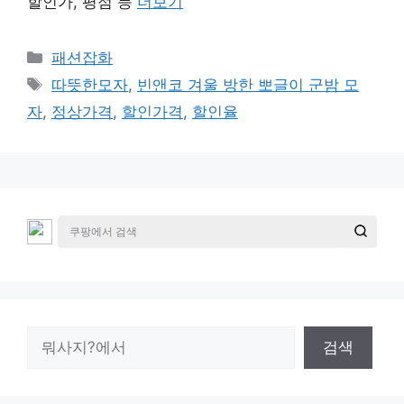
할인가, 평점 등
더보기
카
패션잡화
테
태
따뜻한모자
,
빈앤코 겨울 방한 뽀글이 군밤 모
고
그
자
,
정상가격
,
할인가격
,
할인율
리
검
검색
색