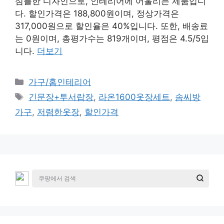
심플한 디자인으로, 인테리어에 어울리는 제품입니
다. 할인가격은 188,800원이며, 정상가격은
317,000원으로 할인율은 40%입니다. 또한, 배송료
는 0원이며, 총평가수는 819개이며, 평점은 4.5/5입
니다.
더보기
카
가구/홈인테리어
테
태
긴문장+투서랍장
,
라온1600옷장세트
,
솜씨방
고
그
가구
,
저렴한옷장
,
할인가격
리