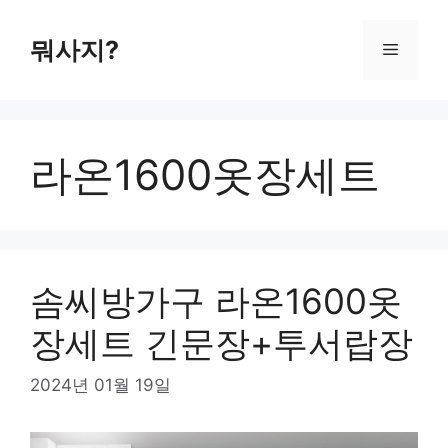
컨
텐
뭐사지?
메
츠
로
뉴
건
너
라온1600옷장세트
뛰
기
솜씨방가구 라온1600옷
장세트 긴문장+투서랍장
2024년 01월 19일