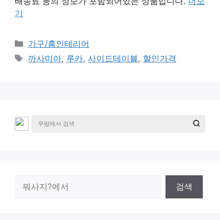
배송료 등의 정보가 포함되어있는 상품입니다.
더보
기
카
가구/홈인테리어
테
태
까사미아
,
루카
,
사이드테이블
,
할인가격
고
그
리
검
검색
색