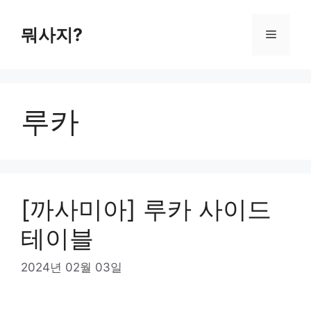
컨
텐
뭐사지?
메
츠
로
뉴
건
너
루카
뛰
기
[까사미아] 루카 사이드
테이블
2024년 02월 03일