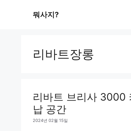
컨
텐
뭐사지?
츠
로
건
너
뛰
리바트장롱
기
리바트 브리사 3000
납 공간
2024년 02월 15일