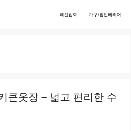
패션잡화
가구/홈인테리어
 키큰옷장 – 넓고 편리한 수