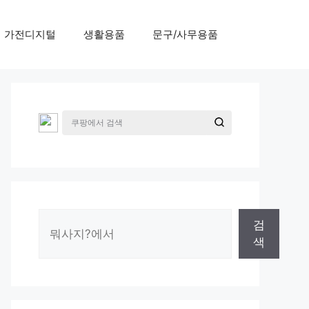
가전디지털
생활용품
문구/사무용품
검
검
색
색