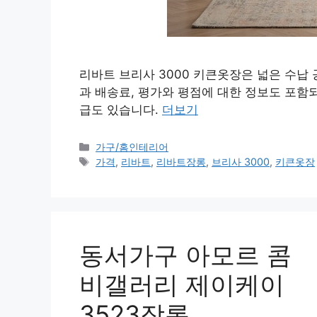
리바트 브리사 3000 키큰옷장은 넓은 수납
과 배송료, 평가와 평점에 대한 정보도 포함
급도 있습니다.
더보기
카
가구/홈인테리어
테
태
가격
,
리바트
,
리바트장롱
,
브리사 3000
,
키큰옷장
고
그
리
동서가구 아모르 콤
비갤러리 제이케이
3523장롱