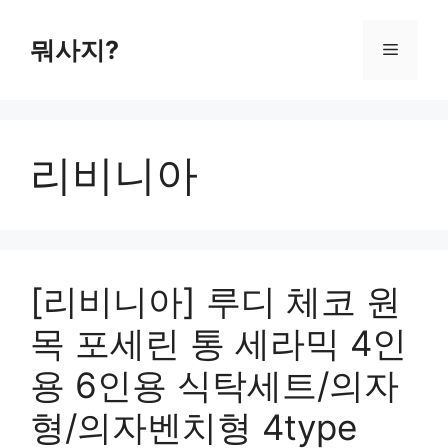
컨
텐
뭐사지?
메
츠
로
뉴
건
너
리비니아
뛰
기
[리비니아] 루디 체코 원
목 포세린 통 세라믹 4인
용 6인용 식탁세트/의자
형/의자벤치형 4type