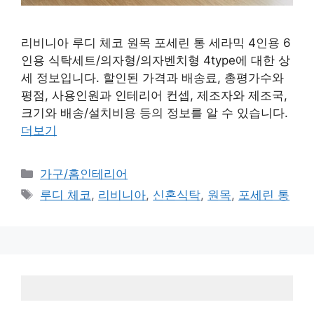
리비니아 루디 체코 원목 포세린 통 세라믹 4인용 6
인용 식탁세트/의자형/의자벤치형 4type에 대한 상
세 정보입니다. 할인된 가격과 배송료, 총평가수와
평점, 사용인원과 인테리어 컨셉, 제조자와 제조국,
크기와 배송/설치비용 등의 정보를 알 수 있습니다.
더보기
카
가구/홈인테리어
테
태
루디 체코
,
리비니아
,
신혼식탁
,
원목
,
포세린 통
고
그
리