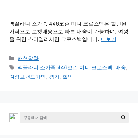
맥끌라니 소가죽 446코즌 미니 크로스백은 할인된
가격으로 로켓배송으로 빠른 배송이 가능하며, 여성
을 위한 스타일리시한 크로스백입니다.
더보기
카
패션잡화
테
태
맥끌라니 소가죽 446코즌 미니 크로스백
,
배송
,
고
그
여성브랜드가방
,
평가
,
할인
리