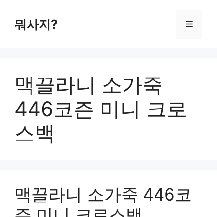
컨
텐
뭐사지?
메
츠
로
뉴
건
너
맥끌라니 소가죽
뛰
기
446코즌 미니 크로
스백
맥끌라니 소가죽 446코
즌 미니 크로스백