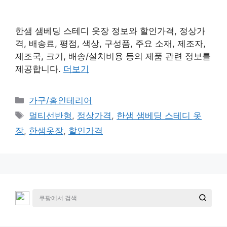
한샘 샘베딩 스테디 옷장 정보와 할인가격, 정상가
격, 배송료, 평점, 색상, 구성품, 주요 소재, 제조자,
제조국, 크기, 배송/설치비용 등의 제품 관련 정보를
제공합니다.
더보기
카
가구/홈인테리어
테
태
멀티선반형
,
정상가격
,
한샘 샘베딩 스테디 옷
고
그
장
,
한샘옷장
,
할인가격
리