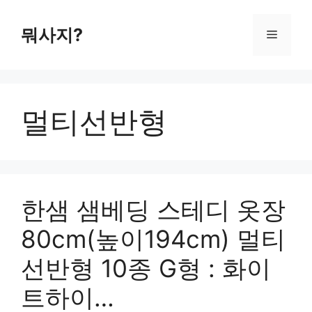
컨
텐
뭐사지?
메
츠
로
뉴
건
너
멀티선반형
뛰
기
한샘 샘베딩 스테디 옷장
80cm(높이194cm) 멀티
선반형 10종 G형 : 화이
트하이…