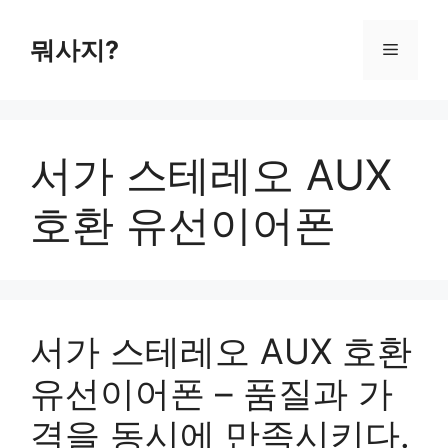
컨
텐
뭐사지?
메
츠
로
뉴
건
너
서가 스테레오 AUX
뛰
기
호환 유선이어폰
서가 스테레오 AUX 호환
유선이어폰 – 품질과 가
격을 동시에 만족시키다.