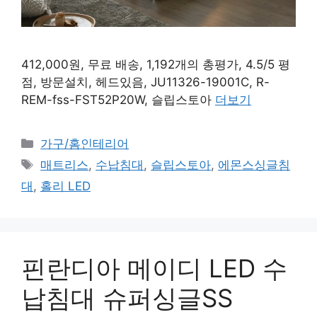
412,000원, 무료 배송, 1,192개의 총평가, 4.5/5 평
점, 방문설치, 헤드있음, JU11326-19001C, R-
REM-fss-FST52P20W, 슬립스토아
더보기
카
가구/홈인테리어
테
태
매트리스
,
수납침대
,
슬립스토아
,
에몬스싱글침
고
그
대
,
홀리 LED
리
핀란디아 메이디 LED 수
납침대 슈퍼싱글SS