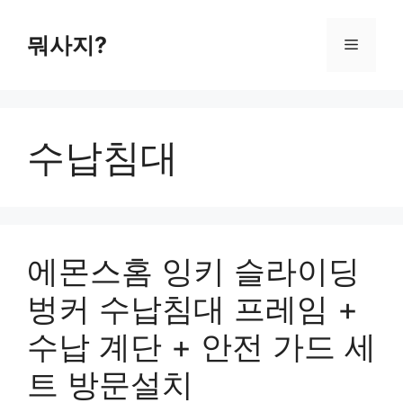
컨
텐
뭐사지?
메
츠
로
뉴
건
너
수납침대
뛰
기
에몬스홈 잉키 슬라이딩
벙커 수납침대 프레임 +
수납 계단 + 안전 가드 세
트 방문설치