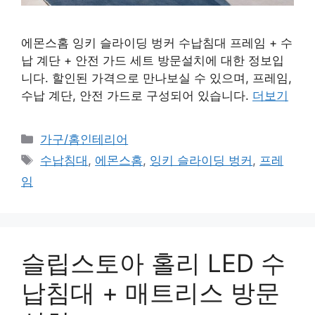
에몬스홈 잉키 슬라이딩 벙커 수납침대 프레임 + 수
납 계단 + 안전 가드 세트 방문설치에 대한 정보입
니다. 할인된 가격으로 만나보실 수 있으며, 프레임,
수납 계단, 안전 가드로 구성되어 있습니다.
더보기
카
가구/홈인테리어
테
태
수납침대
,
에몬스홈
,
잉키 슬라이딩 벙커
,
프레
고
그
임
리
슬립스토아 홀리 LED 수
납침대 + 매트리스 방문