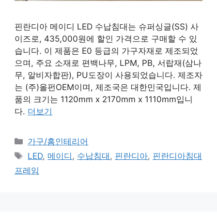
핀란디아 메이디 LED 수납침대는 슈퍼싱글(SS) 사
이즈로, 435,000원에 할인 가격으로 구매할 수 있
습니다. 이 제품은 E0 등급의 가구자재로 제조되었
으며, 주요 소재로 편백나무, LPM, PB, 서랍재(삼나
무, 알비자합판), PU도장이 사용되었습니다. 제조자
는 (주)올펀OEM이며, 제조국은 대한민국입니다. 제
품의 크기는 1120mm x 2170mm x 1110mm입니
다.
더보기
카
가구/홈인테리어
테
태
LED
,
메이디
,
수납침대
,
핀란디아
,
핀란디아침대
고
그
프레임
리