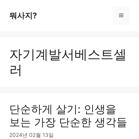
컨
텐
뭐사지?
메
츠
로
뉴
건
너
자기계발서베스트셀
뛰
기
러
단순하게 살기: 인생을
보는 가장 단순한 생각들
2024년 02월 13일