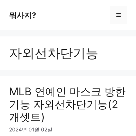
컨
텐
뭐사지?
메
츠
로
뉴
건
너
자외선차단기능
뛰
기
MLB 연예인 마스크 방한
기능 자외선차단기능(2
개셋트)
2024년 01월 02일