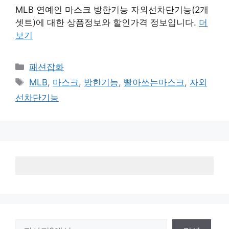
MLB 연예인 마스크 방한기능 자외선차단기능(2개
셋트)에 대한 상품정보와 할인가격 정보입니다.
더
보기
카
패션잡화
테
태
MLB
,
마스크
,
방한기능
,
빨아쓰는마스크
,
자외
고
그
선차단기능
리
검