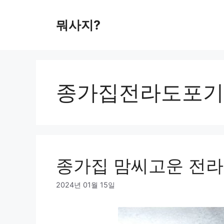
컨
텐
뭐사지?
츠
로
건
너
뛰
종가집전라도포기김
기
종가집 맘씨고운 전라도
2024년 01월 15일