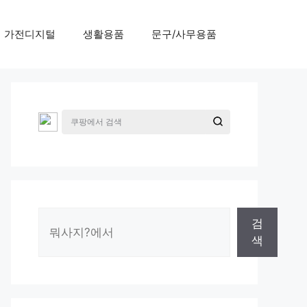
가전디지털
생활용품
문구/사무용품
검
검
색
색