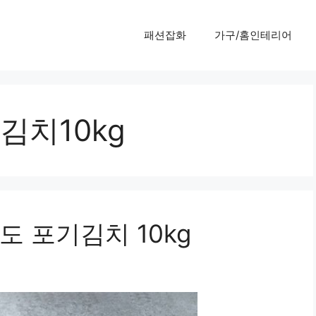
패션잡화
가구/홈인테리어
치10kg
 포기김치 10kg