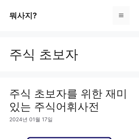
컨
텐
뭐사지?
메
츠
로
뉴
건
너
주식 초보자
뛰
기
주식 초보자를 위한 재미
있는 주식어휘사전
2024년 01월 17일