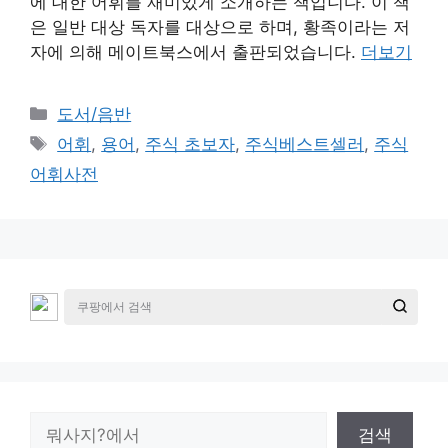
에 대한 어휘를 재미있게 소개하는 책입니다. 이 책
은 일반 대상 독자를 대상으로 하며, 황족이라는 저
자에 의해 메이트북스에서 출판되었습니다.
더보기
카
도서/음반
테
태
어휘
,
용어
,
주식 초보자
,
주식베스트셀러
,
주식
고
그
어휘사전
리
검
검색
색