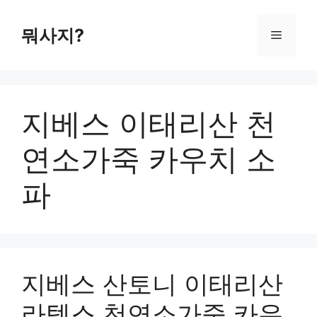
컨
텐
뭐사지?
메
츠
로
뉴
건
너
지베스 이태리산 천
뛰
기
연소가죽 카우치 소
파
지베스 산토니 이태리산
라텍스 천연소가죽 카우