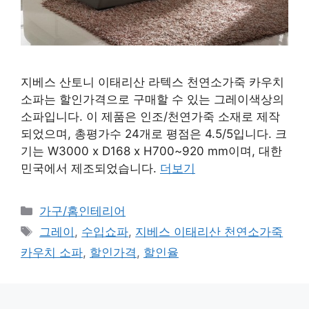
지베스 산토니 이태리산 라텍스 천연소가죽 카우치
소파는 할인가격으로 구매할 수 있는 그레이색상의
소파입니다. 이 제품은 인조/천연가죽 소재로 제작
되었으며, 총평가수 24개로 평점은 4.5/5입니다. 크
기는 W3000 x D168 x H700~920 mm이며, 대한
민국에서 제조되었습니다.
더보기
카
가구/홈인테리어
테
태
그레이
,
수입쇼파
,
지베스 이태리산 천연소가죽
고
그
카우치 소파
,
할인가격
,
할인율
리