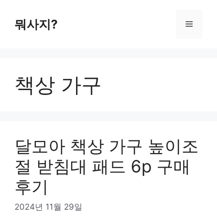
컨
텐
뭐사지?
메
츠
로
뉴
건
너
책상 가구
뛰
기
달모아 책상 가구 높이조
절 받침대 패드 6p 구매
후기
2024년 11월 29일