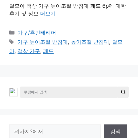
달모아 책상 가구 높이조절 받침대 패드 6p에 대한
후기 및 정보
더보기
카
가구/홈인테리어
테
태
가구 높이조절 받침대
,
높이조절 받침대
,
달모
고
그
아
,
책상 가구
,
패드
리
검
검색
색