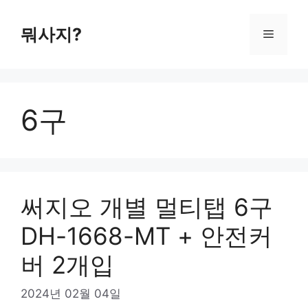
컨
텐
뭐사지?
메
츠
로
뉴
건
너
6구
뛰
기
써지오 개별 멀티탭 6구
DH-1668-MT + 안전커
버 2개입
2024년 02월 04일