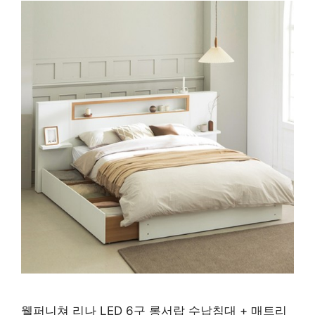
웰퍼니쳐 리나 LED 6구 롱서랍 수납침대 + 매트리