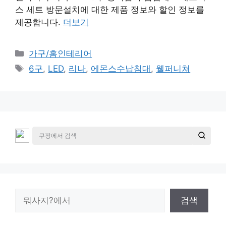
스 세트 방문설치에 대한 제품 정보와 할인 정보를
제공합니다.
더보기
카
가구/홈인테리어
테
태
6구
,
LED
,
리나
,
에몬스수납침대
,
웰퍼니쳐
고
그
리
검
검색
색