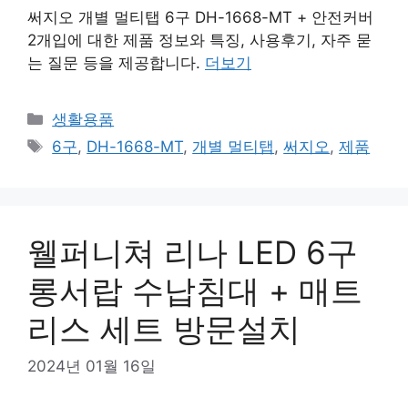
써지오 개별 멀티탭 6구 DH-1668-MT + 안전커버
2개입에 대한 제품 정보와 특징, 사용후기, 자주 묻
는 질문 등을 제공합니다.
더보기
카
생활용품
테
태
6구
,
DH-1668-MT
,
개별 멀티탭
,
써지오
,
제품
고
그
리
웰퍼니쳐 리나 LED 6구
롱서랍 수납침대 + 매트
리스 세트 방문설치
2024년 01월 16일